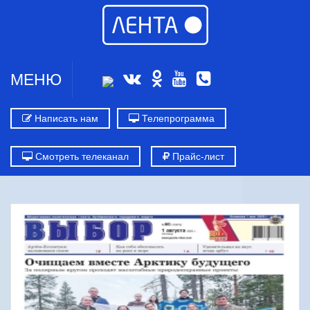
МЕНЮ
Написать нам
Телепрограмма
Смотреть телеканал
Прайс-лист