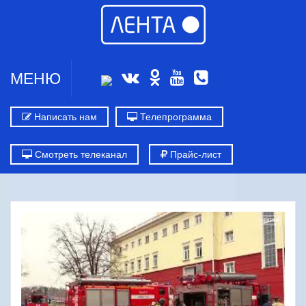
МЕНЮ
Написать нам
Телепрограмма
Смотреть телеканал
Прайс-лист