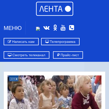
МЕНЮ
Написать нам
Телепрограмма
Смотреть телеканал
Прайс-лист