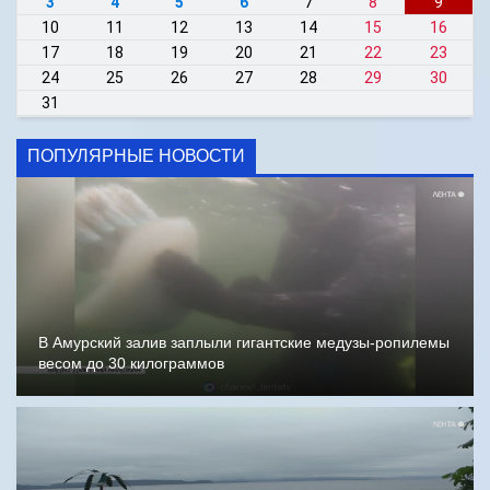
3
4
5
6
7
8
9
10
11
12
13
14
15
16
17
18
19
20
21
22
23
24
25
26
27
28
29
30
31
ПОПУЛЯРНЫЕ НОВОСТИ
В Амурский залив заплыли гигантские медузы-ропилемы
весом до 30 килограммов