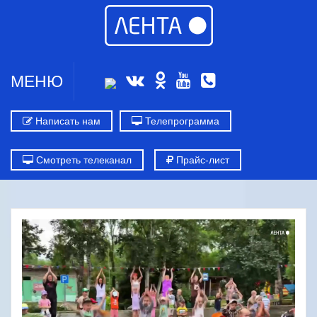
МЕНЮ
Написать нам
Телепрограмма
Смотреть телеканал
Прайс-лист