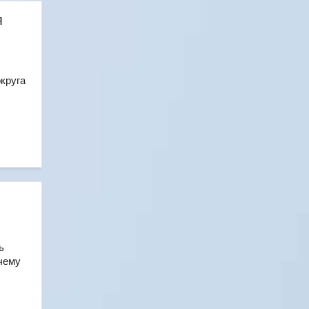
я
круга
ь
очему