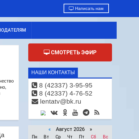
Написать нам
МОДАТЕЛЯМ
СМОТРЕТЬ ЭФИР
НАШИ КОНТАКТЫ
чество
8 (42337) 3-95-95
но,
8 (42337) 4-76-52
м
lentatv@bk.ru
«
Август 2026 »
Да
Пн
Вт
Ср
Чт
Пт
Сб
Вс