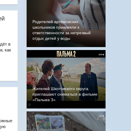
ей
Родителей артёмовских
школьников привлекли к
ответственности за нетрезвый
отдых детей у воды
дёт в
м, как
Жителей Шкотовского округа
приглашают сниматься в фильме
«Пальма 3»
рожные
жую