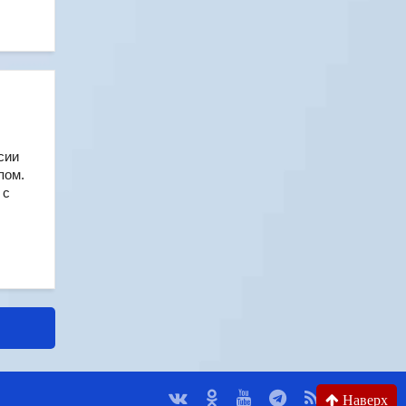
сии
пом.
 с
Наверх