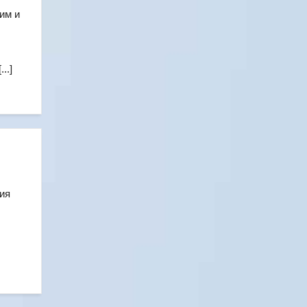
им и
..]
ия