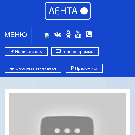
МЕНЮ
Написать нам
Телепрограмма
Смотреть телеканал
Прайс-лист