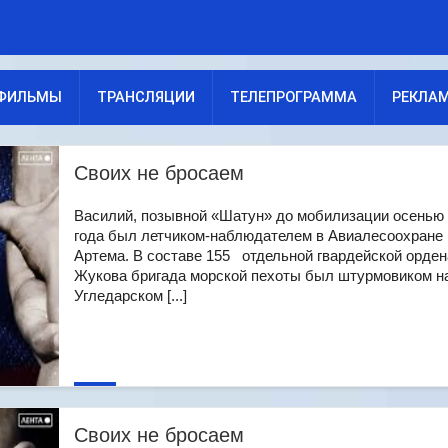
ФИЛЬМЫ
ТРАНСЛЯЦИИ
ТЕЛЕПРОГРАММА
РЕКЛА
Своих не бросаем
Василий, позывной «Шатун» до мобилизации осенью
года был летчиком-наблюдателем в Авиалесоохране г
Артема. В составе 155 отдельной гвардейской орден
Жукова бригада морской пехоты был штурмовиком н
Угледарском [...]
Своих не бросаем