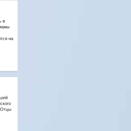
ь в
 мамы
ится на
ашей
рского
 "Отцы