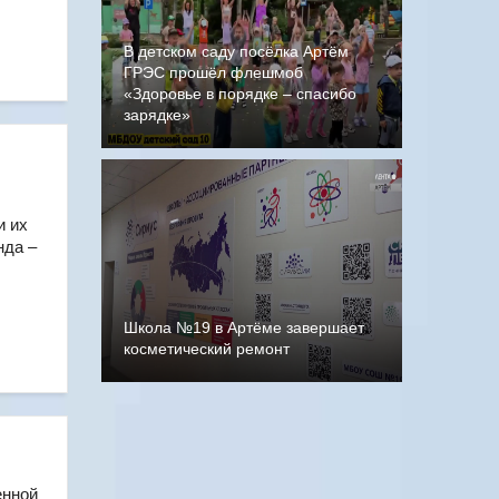
В детском саду посёлка Артём
ГРЭС прошёл флешмоб
«Здоровье в порядке – спасибо
зарядке»
и их
нда –
Школа №19 в Артёме завершает
косметический ремонт
енной