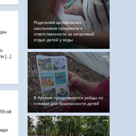
Родителей артёмовских
школьников привлекли к
ден
ответственности за нетрезвый
отдых детей у воды
то
 [...]
В Артёме продолжаются рейды по
пляжам для безопасности детей
55-ой
щади