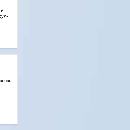
 и
дул-
 вновь