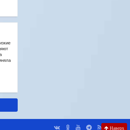
изкие
няют
а
иняла
Наверх