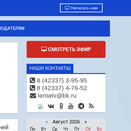
Написать нам
МОДАТЕЛЯМ
СМОТРЕТЬ ЭФИР
НАШИ КОНТАКТЫ
8 (42337) 3-95-95
8 (42337) 4-76-52
lentatv@bk.ru
«
Август 2026 »
ней
Пн
Вт
Ср
Чт
Пт
Сб
Вс