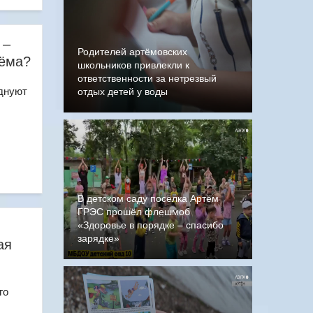
 –
Родителей артёмовских
тёма?
школьников привлекли к
ответственности за нетрезвый
зднуют
отдых детей у воды
В детском саду посёлка Артём
ГРЭС прошёл флешмоб
«Здоровье в порядке – спасибо
зарядке»
ая
го