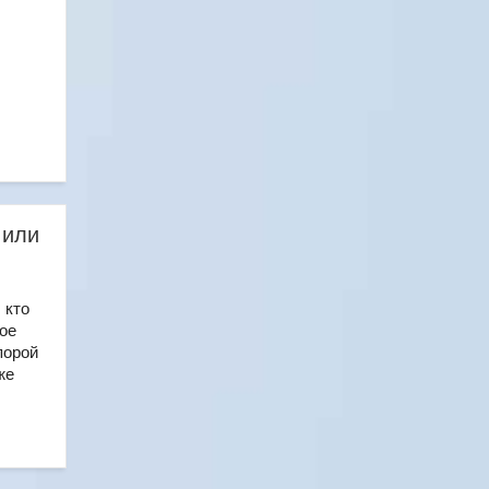
 или
 кто
ое
порой
же