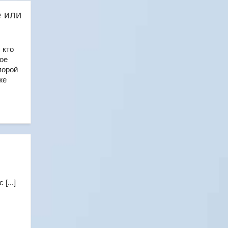
е или
 кто
ое
порой
же
[...]