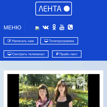
МЕНЮ
Написать нам
Телепрограмма
Смотреть телеканал
Прайс-лист