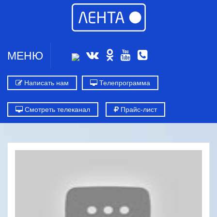
МЕНЮ
Написать нам
Телепрограмма
Смотреть телеканал
Прайс-лист