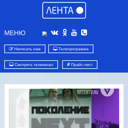
МЕНЮ
Написать нам
Телепрограмма
Смотреть телеканал
Прайс-лист