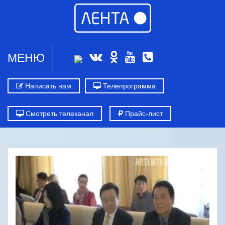
МЕНЮ
Написать нам
Телепрограмма
Смотреть телеканал
Прайс-лист