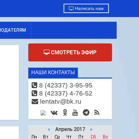
Написать нам
МОДАТЕЛЯМ
СМОТРЕТЬ ЭФИР
НАШИ КОНТАКТЫ
8 (42337) 3-95-95
8 (42337) 4-76-52
lentatv@bk.ru
«
Апрель 2017
»
Пн
Вт
Ср
Чт
Пт
Сб
Вс