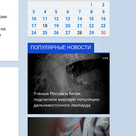
1
2
3
4
5
6
7
8
9
рии
10
11
12
13
14
15
16
17
18
19
20
21
22
23
 на
24
25
26
27
28
29
30
о
ПОПУЛЯРНЫЕ НОВОСТИ
Учёные России и Китая
подсчитали мировую популяцию
дальневосточного леопарда