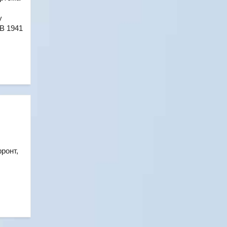
у
В 1941
ронт,