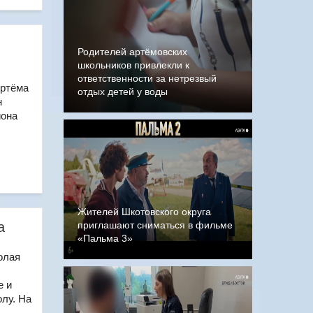
Родителей артёмовских
школьников привлекли к
ответственности за нетрезвый
Артёма
отдых детей у воды
н
иона
Жителей Шкотовского округа
а
приглашают сниматься в фильме
«Пальма 3»
олая
е и
лу. На