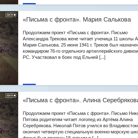
«Письма с фронта». Мария Салькова
Продолжаем проект «Письма с фронта». Письмо
Александра Трекова жене читает ученица 11 школы 
Мария Салькова. 25 июня 1941 г. Треков был назначе
командиром 76-го отдельного артиллерийского дивиз
РС. Участвовал в боях под Ельней [...]
«Письма с фронта». Алина Серебряков
Продолжаем проект «Письма с фронта». Письмо Ник
Пятова родителям читает логопед из Артёма Алина
Серебрякова. Николай Пятов учился во Владивосток
окончил четвертую специальную военно-морскую шко
фронт был призван 18-летним в [...]