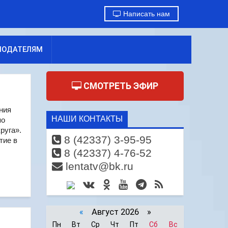
Написать нам
МОДАТЕЛЯМ
СМОТРЕТЬ ЭФИР
ния
НАШИ КОНТАКТЫ
по
руга».
8 (42337) 3-95-95
тие в
8 (42337) 4-76-52
lentatv@bk.ru
«
Август 2026 »
Пн
Вт
Ср
Чт
Пт
Сб
Вс