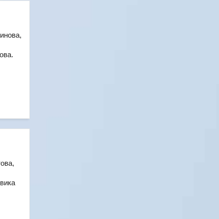
инова,
ова.
ова,
вика