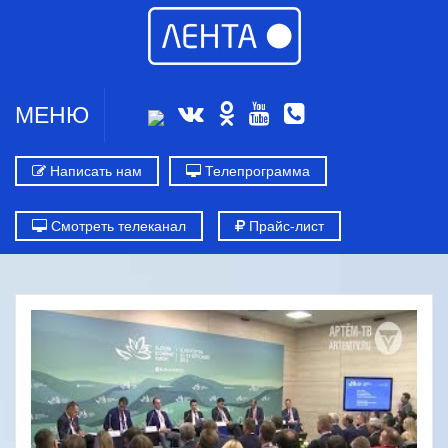
МЕНЮ
Написать нам
Телепрограмма
Смотреть телеканал
Прайс-лист