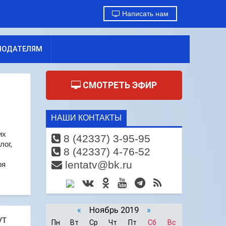
Написать нам
МОДАТЕЛЯМ
СМОТРЕТЬ ЭФИР
НАШИ КОНТАКТЫ
их
8 (42337) 3-95-95
лог,
8 (42337) 4-76-52
lentatv@bk.ru
ря
«
Ноябрь 2019
»
ут
Пн
Вт
Ср
Чт
Пт
Сб
Вс