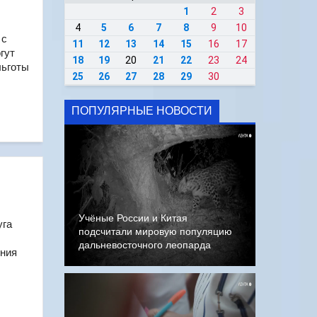
1
2
3
4
5
6
7
8
9
10
 с
11
12
13
14
15
16
17
гут
18
19
20
21
22
23
24
льготы
25
26
27
28
29
30
ПОПУЛЯРНЫЕ НОВОСТИ
Учёные России и Китая
уга
подсчитали мировую популяцию
дальневосточного леопарда
ения