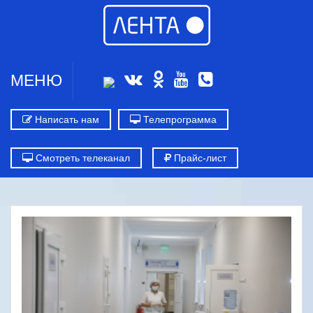
МЕНЮ
Написать нам
Телепрограмма
Смотреть телеканал
Прайс-лист