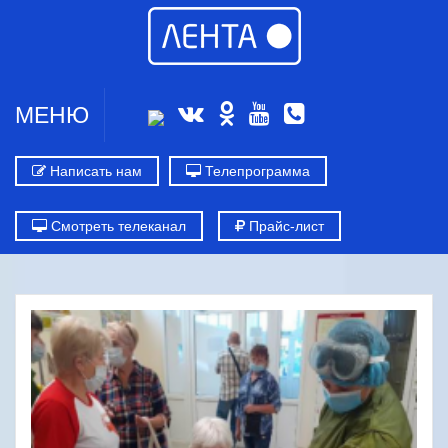
МЕНЮ
Написать нам
Телепрограмма
Смотреть телеканал
Прайс-лист