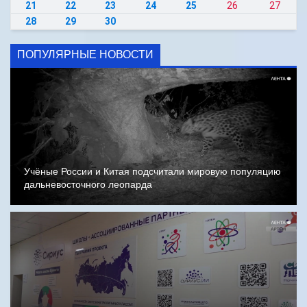
21
22
23
24
25
26
27
28
29
30
ПОПУЛЯРНЫЕ НОВОСТИ
Учёные России и Китая подсчитали мировую популяцию
дальневосточного леопарда