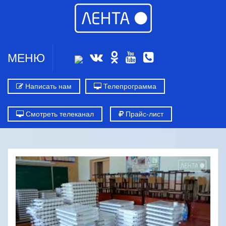
МЕНЮ
Написать нам
Телепрограмма
Смотреть телеканал
Прайс-лист