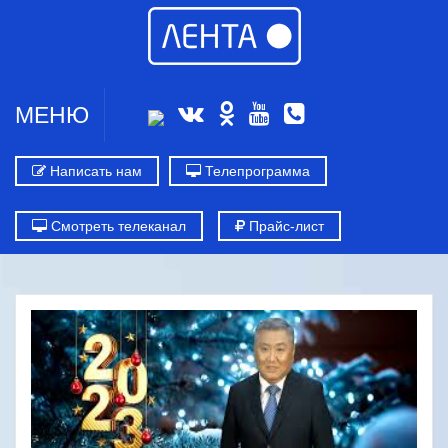
МЕНЮ
Написать нам
Телепрограмма
Смотреть телеканал
Прайс-лист