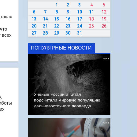
1
2
3
4
5
6
7
8
9
10
11
12
ктакля
13
14
15
16
17
18
19
20
21
22
23
24
25
26
 что
27
28
29
30
31
т всех
ПОПУЛЯРНЫЕ НОВОСТИ
Учёные России и Китая
,
подсчитали мировую популяцию
работы
дальневосточного леопарда
их