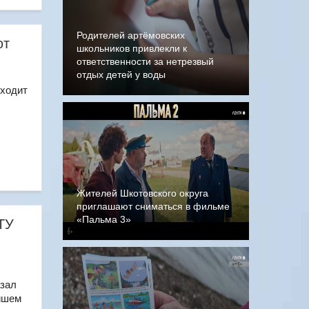
Родителей артёмовских
ют
школьников привлекли к
ответственности за нетрезвый
отдых детей у воды
оходит
Жителей Шкотовского округа
приглашают сниматься в фильме
«Пальма 3»
ТУ
азал
айшем