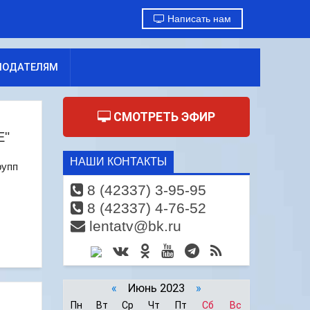
Написать нам
МОДАТЕЛЯМ
СМОТРЕТЬ ЭФИР
E"
НАШИ КОНТАКТЫ
рупп
8 (42337) 3-95-95
8 (42337) 4-76-52
lentatv@bk.ru
«
Июнь 2023
»
Пн
Вт
Ср
Чт
Пт
Сб
Вс