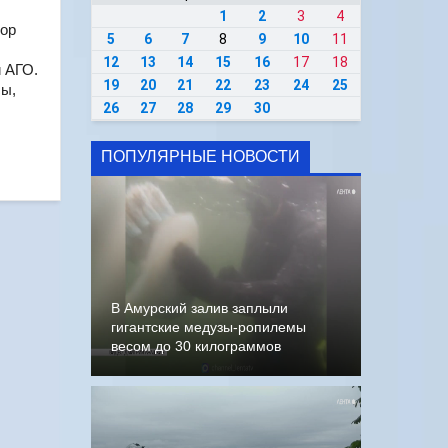
1
2
3
4
тор
5
6
7
8
9
10
11
12
13
14
15
16
17
18
 АГО.
19
20
21
22
23
24
25
сы,
26
27
28
29
30
ПОПУЛЯРНЫЕ НОВОСТИ
В Амурский залив заплыли
гигантские медузы-ропилемы
весом до 30 килограммов