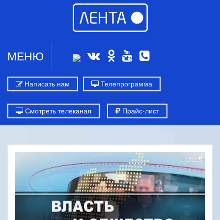
МЕНЮ
Написать нам
Телепрограмма
Смотреть телеканал
Прайс-лист