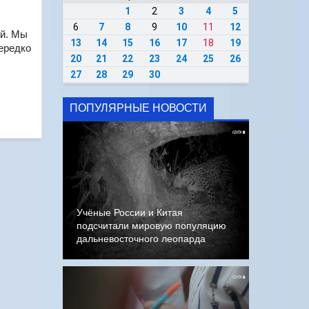
1
2
3
4
5
6
7
8
9
10
11
12
ей. Мы
13
14
15
16
17
18
19
Нередко
20
21
22
23
24
25
26
27
28
29
30
ПОПУЛЯРНЫЕ НОВОСТИ
Учёные России и Китая
подсчитали мировую популяцию
дальневосточного леопарда