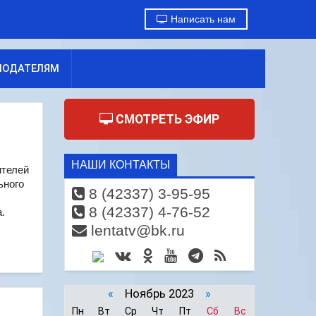
Написать нам
МОДАТЕЛЯМ
СМОТРЕТЬ ЭФИР
НАШИ КОНТАКТЫ
ителей
ьного
8 (42337) 3-95-95
8 (42337) 4-76-52
а.
lentatv@bk.ru
«
Ноябрь 2023
»
Пн
Вт
Ср
Чт
Пт
Сб
Вс