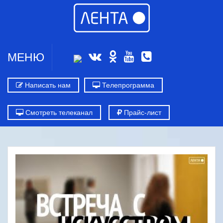
МЕНЮ
Написать нам
Телепрограмма
Смотреть телеканал
Прайс-лист