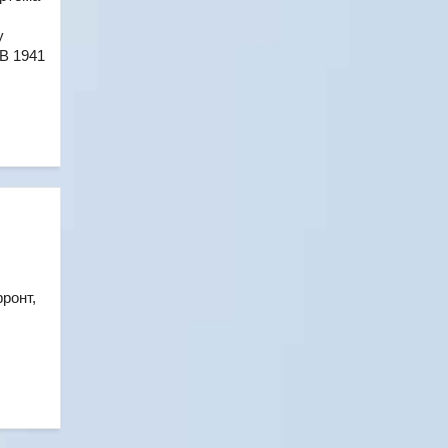
у
В 1941
ронт,