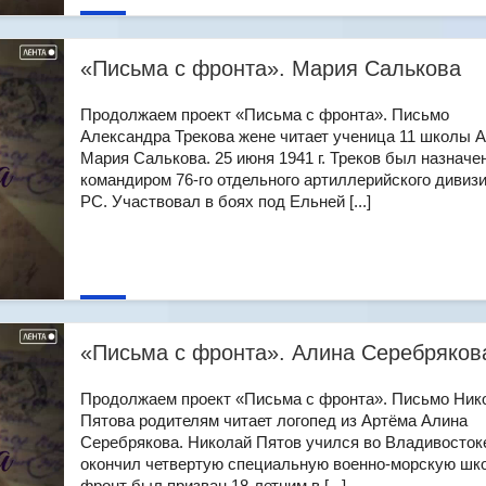
«Письма с фронта». Мария Салькова
Продолжаем проект «Письма с фронта». Письмо
Александра Трекова жене читает ученица 11 школы 
Мария Салькова. 25 июня 1941 г. Треков был назначе
командиром 76-го отдельного артиллерийского дивиз
РС. Участвовал в боях под Ельней [...]
«Письма с фронта». Алина Серебряков
Продолжаем проект «Письма с фронта». Письмо Ник
Пятова родителям читает логопед из Артёма Алина
Серебрякова. Николай Пятов учился во Владивосток
окончил четвертую специальную военно-морскую шко
фронт был призван 18-летним в [...]