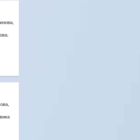
инова,
ова.
ова,
вика