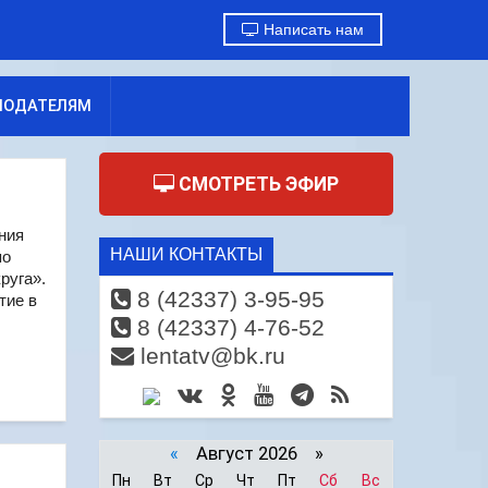
Написать нам
МОДАТЕЛЯМ
СМОТРЕТЬ ЭФИР
ния
НАШИ КОНТАКТЫ
по
руга».
8 (42337) 3-95-95
тие в
8 (42337) 4-76-52
lentatv@bk.ru
«
Август 2026 »
Пн
Вт
Ср
Чт
Пт
Сб
Вс