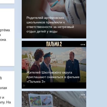
Родителей артёмовских
школьников привлекли к
ответственности за нетрезвый
Артёма
отдых детей у воды
н
иона
Жителей Шкотовского округа
а
приглашают сниматься в фильме
«Пальма 3»
олая
е и
лу. На