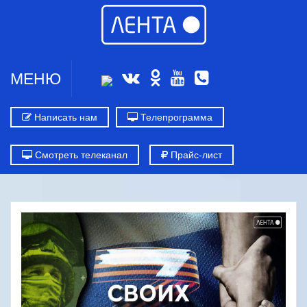
МЕНЮ
Написать нам
Телепрограмма
Смотреть телеканал
Прайс-лист