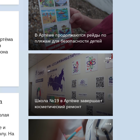
В Артёме продолжаются рейды по
Артёма
пляжам для безопасности детей
н
иона
а
Школа №19 в Артёме завершает
косметический ремонт
олая
е и
лу. На