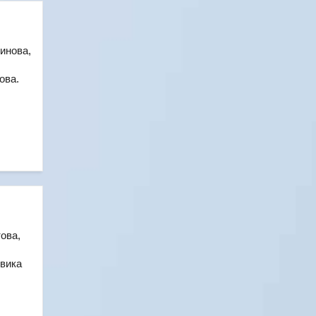
инова,
ова.
ова,
вика