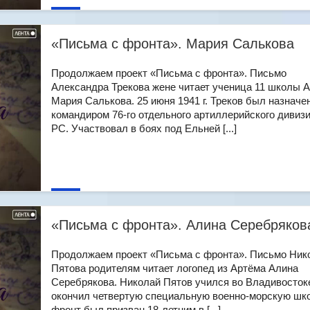
«Письма с фронта». Мария Салькова
Продолжаем проект «Письма с фронта». Письмо
Александра Трекова жене читает ученица 11 школы 
Мария Салькова. 25 июня 1941 г. Треков был назначе
командиром 76-го отдельного артиллерийского дивиз
РС. Участвовал в боях под Ельней [...]
«Письма с фронта». Алина Серебряков
Продолжаем проект «Письма с фронта». Письмо Ник
Пятова родителям читает логопед из Артёма Алина
Серебрякова. Николай Пятов учился во Владивосток
окончил четвертую специальную военно-морскую шко
фронт был призван 18-летним в [...]