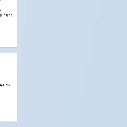
у
В 1941
ронт,