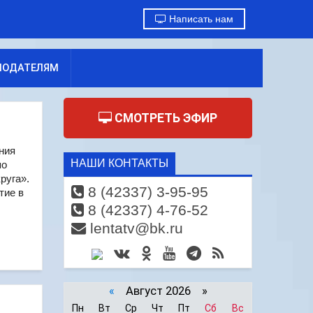
Написать нам
МОДАТЕЛЯМ
СМОТРЕТЬ ЭФИР
ния
НАШИ КОНТАКТЫ
по
руга».
8 (42337) 3-95-95
тие в
8 (42337) 4-76-52
lentatv@bk.ru
«
Август 2026 »
Пн
Вт
Ср
Чт
Пт
Сб
Вс