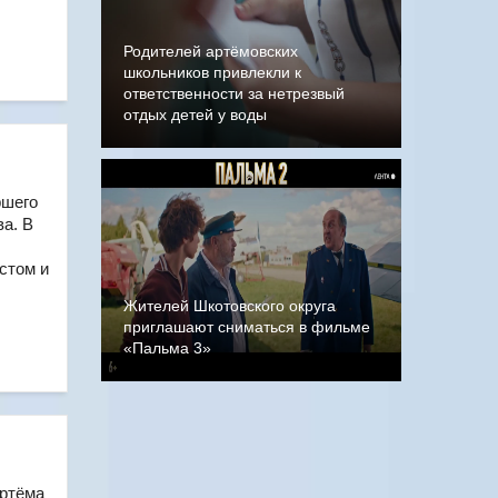
Родителей артёмовских
школьников привлекли к
ответственности за нетрезвый
отдых детей у воды
ршего
а. В
стом и
Жителей Шкотовского округа
приглашают сниматься в фильме
«Пальма 3»
Артёма