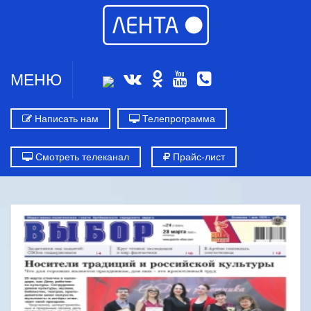
МЕНЮ
Написать нам
Телепрограмма
Смотреть телеканал
Прайс-лист