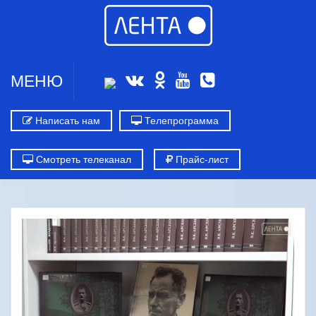
МЕНЮ
Написать нам
Телепрограмма
Смотреть телеканал
Прайс-лист