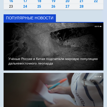
16
17
18
19
20
21
22
23
24
25
26
27
28
ПОПУЛЯРНЫЕ НОВОСТИ
Учёные России и Китая подсчитали мировую популяцию
дальневосточного леопарда