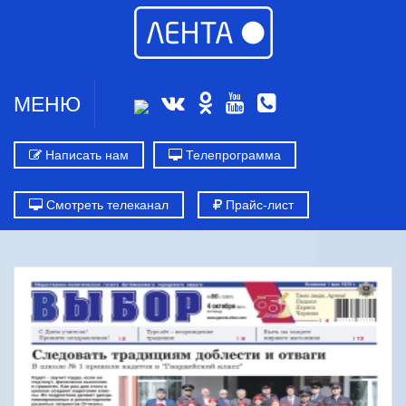
МЕНЮ
Написать нам
Телепрограмма
Смотреть телеканал
Прайс-лист