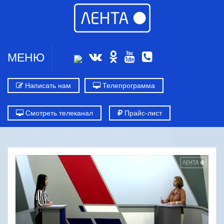
МЕНЮ
Написать нам
Телепрограмма
Смотреть телеканал
Прайс-лист