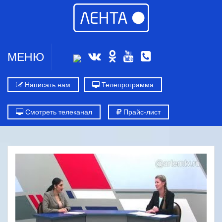
МЕНЮ
Написать нам
Телепрограмма
Смотреть телеканал
Прайс-лист