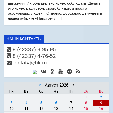
движения. Их обязательно нужно соблюдать. Делать
это нужно ради себя, своих близких и просто
окружающих людей. О знаках дорожного движения в
нашей рубрике «Навстречу [...]
НАШИ КОНТАКТЫ
8 (42337) 3-95-95
8 (42337) 4-76-52
lentatv@bk.ru
«
Август 2026 »
Пн
Вт
Ср
Чт
Пт
Сб
Вс
1
2
3
4
5
6
7
8
9
10
11
12
13
14
15
16