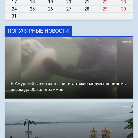
17
18
19
20
21
22
23
24
25
26
27
28
29
30
31
ПОПУЛЯРНЫЕ НОВОСТИ
В Амурский залив заплыли гигантские медузы-ропилемы
весом до 30 килограммов