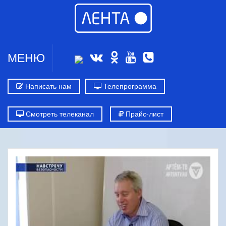
МЕНЮ
Написать нам
Телепрограмма
Смотреть телеканал
Прайс-лист