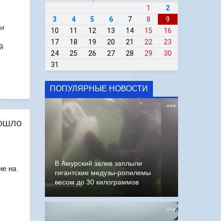
1
2
3
4
5
6
7
8
9
бы
10
11
12
13
14
15
16
17
18
19
20
21
22
23
й
24
25
26
27
28
29
30
31
ПОПУЛЯРНЫЕ НОВОСТИ
зошло
В Амурский залив заплыли
ие на
гигантские медузы-ропилемы
весом до 30 килограммов