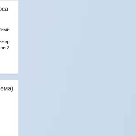
оса
ётный
ижер
ли 2
тема)