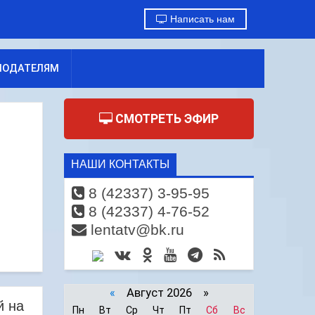
Написать нам
МОДАТЕЛЯМ
СМОТРЕТЬ ЭФИР
НАШИ КОНТАКТЫ
8 (42337) 3-95-95
8 (42337) 4-76-52
lentatv@bk.ru
«
Август 2026 »
й на
Пн
Вт
Ср
Чт
Пт
Сб
Вс