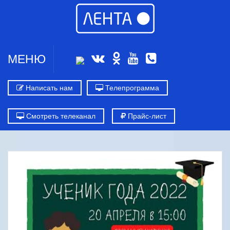
МЕНЮ
Написать нам
Телепрограмма
Смотреть телеканал
Прайс-лист