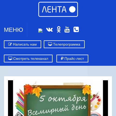
МЕНЮ
Написать нам
Телепрограмма
Смотреть телеканал
Прайс-лист