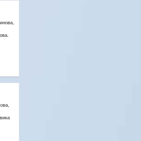
инова,
ова.
ова,
вика