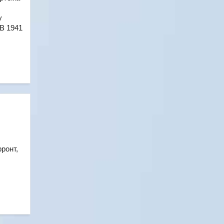
у
В 1941
ронт,