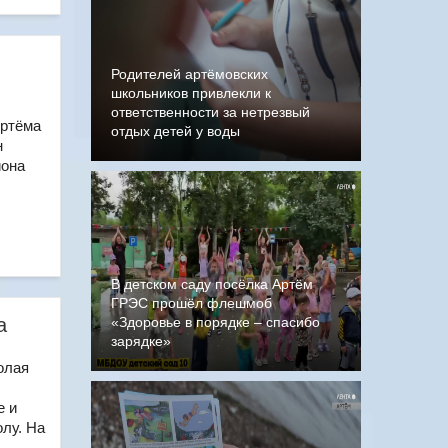
Родителей артёмовских
школьников привлекли к
ответственности за нетрезвый
Артёма
отдых детей у воды
н
иона
В детском саду посёлка Артём
ГРЭС прошёл флешмоб
а
«Здоровье в порядке – спасибо
зарядке»
олая
е и
лу. На