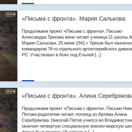
«Письма с фронта». Мария Салькова
Продолжаем проект «Письма с фронта». Письмо
Александра Трекова жене читает ученица 11 школы 
Мария Салькова. 25 июня 1941 г. Треков был назначе
командиром 76-го отдельного артиллерийского дивиз
РС. Участвовал в боях под Ельней [...]
«Письма с фронта». Алина Серебряков
Продолжаем проект «Письма с фронта». Письмо Ник
Пятова родителям читает логопед из Артёма Алина
Серебрякова. Николай Пятов учился во Владивосток
окончил четвертую специальную военно-морскую шко
фронт был призван 18-летним в [...]