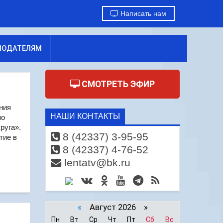
Написать нам
МОДАТЕЛЯМ
СМОТРЕТЬ ЭФИР
ния
НАШИ КОНТАКТЫ
по
руга».
8 (42337) 3-95-95
тие в
8 (42337) 4-76-52
lentatv@bk.ru
«
Август 2026 »
Пн
Вт
Ср
Чт
Пт
Сб
Вс