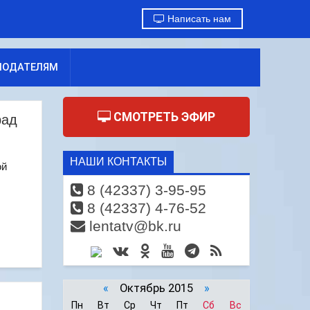
Написать нам
МОДАТЕЛЯМ
СМОТРЕТЬ ЭФИР
рад
НАШИ КОНТАКТЫ
ой
8 (42337) 3-95-95
8 (42337) 4-76-52
lentatv@bk.ru
«
Октябрь 2015
»
Пн
Вт
Ср
Чт
Пт
Сб
Вс