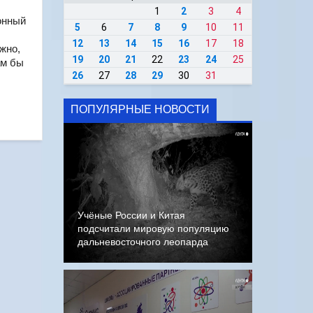
1
2
3
4
онный
5
6
7
8
9
10
11
12
13
14
15
16
17
18
жно,
19
20
21
22
23
24
25
ам бы
26
27
28
29
30
31
ПОПУЛЯРНЫЕ НОВОСТИ
Учёные России и Китая
подсчитали мировую популяцию
дальневосточного леопарда