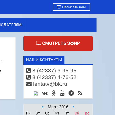
Написать нам
МОДАТЕЛЯМ
СМОТРЕТЬ ЭФИР
НАШИ КОНТАКТЫ
чь
8 (42337) 3-95-95
м
8 (42337) 4-76-52
lentatv@bk.ru
«
Март 2016
»
Пн
Вт
Ср
Чт
Пт
Сб
Вс