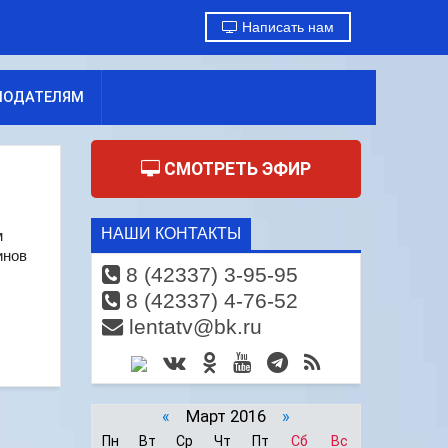
Написать нам
МОДАТЕЛЯМ
СМОТРЕТЬ ЭФИР
НАШИ КОНТАКТЫ
м
инов
8 (42337) 3-95-95
8 (42337) 4-76-52
lentatv@bk.ru
«
Март 2016
»
Пн
Вт
Ср
Чт
Пт
Сб
Вс