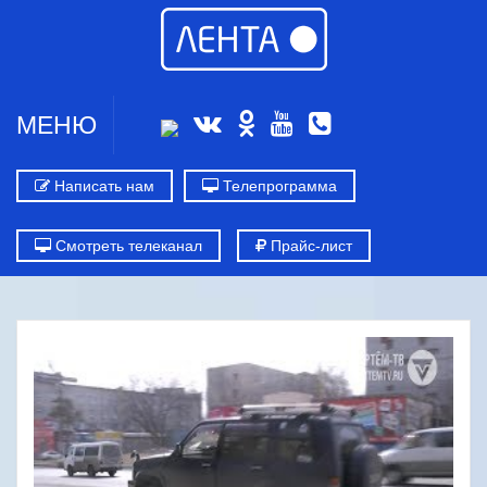
МЕНЮ
Написать нам
Телепрограмма
Смотреть телеканал
Прайс-лист