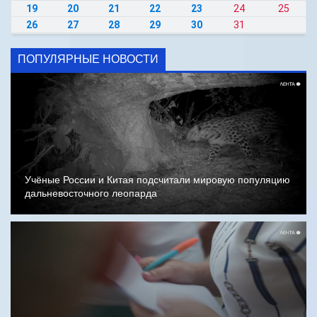
19
20
21
22
23
24
25
26
27
28
29
30
31
ПОПУЛЯРНЫЕ НОВОСТИ
Учёные России и Китая подсчитали мировую популяцию
дальневосточного леопарда