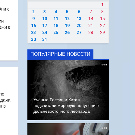
1
Они с
2
3
4
5
6
7
8
9
10
11
12
13
14
15
ми
16
17
18
19
20
21
22
ёжи в
23
24
25
26
27
28
29
30
31
ПОПУЛЯРНЫЕ НОВОСТИ
по
сдача
Учёные России и Китая
подсчитали мировую популяцию
н в
дальневосточного леопарда