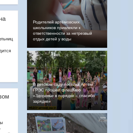
на
Родителей артёмовских
школьников привлекли к
ответственности за нетрезвый
ельниц
отдых детей у воды
дится
В детском саду посёлка Артём
ГРЭС прошёл флешмоб
твом
«Здоровье в порядке – спасибо
зарядке»
сы
о