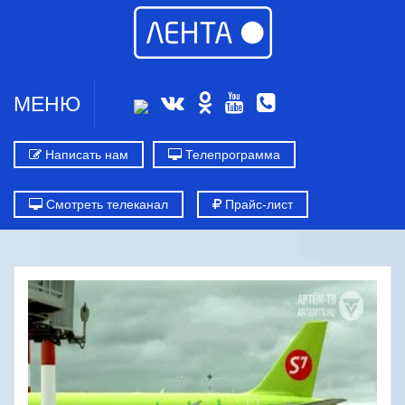
МЕНЮ
Написать нам
Телепрограмма
Смотреть телеканал
Прайс-лист