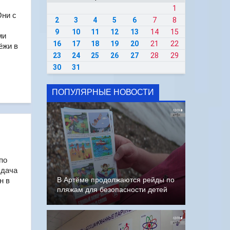
1
Они с
2
3
4
5
6
7
8
9
10
11
12
13
14
15
ми
16
17
18
19
20
21
22
ёжи в
23
24
25
26
27
28
29
30
31
ПОПУЛЯРНЫЕ НОВОСТИ
по
сдача
В Артёме продолжаются рейды по
н в
пляжам для безопасности детей