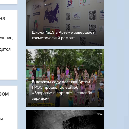
на
Школа №19 в Артёме завершает
ельниц
косметический ремонт
дится
В детском саду посёлка Артём
ГРЭС прошёл флешмоб
твом
«Здоровье в порядке – спасибо
зарядке»
сы
о