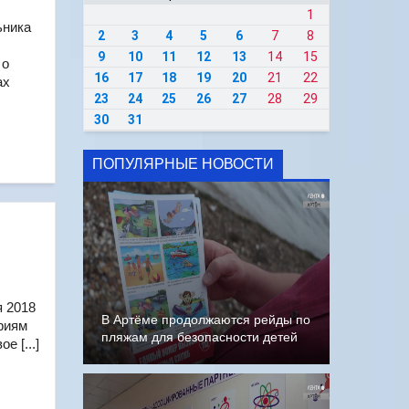
1
ьника
2
3
4
5
6
7
8
9
10
11
12
13
14
15
 о
16
17
18
19
20
21
22
ах
23
24
25
26
27
28
29
30
31
ПОПУЛЯРНЫЕ НОВОСТИ
я 2018
В Артёме продолжаются рейды по
риям
пляжам для безопасности детей
е [...]