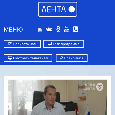
МЕНЮ
Написать нам
Телепрограмма
Смотреть телеканал
Прайс-лист