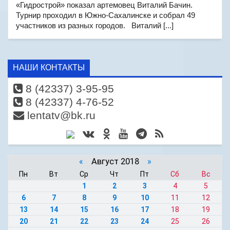
«Гидрострой» показал артемовец Виталий Бачин.
Турнир проходил в Южно-Сахалинске и собрал 49
участников из разных городов. Виталий [...]
НАШИ КОНТАКТЫ
8 (42337) 3-95-95
8 (42337) 4-76-52
lentatv@bk.ru
«
Август 2018
»
Пн
Вт
Ср
Чт
Пт
Сб
Вс
1
2
3
4
5
6
7
8
9
10
11
12
13
14
15
16
17
18
19
20
21
22
23
24
25
26