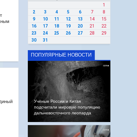
1
2
3
4
5
6
7
8
т
9
10
11
12
13
14
15
жным
16
17
18
19
20
21
22
23
24
25
26
27
28
29
30
31
ПОПУЛЯРНЫЕ НОВОСТИ
единый
Учёные России и Китая
подсчитали мировую популяцию
дальневосточного леопарда