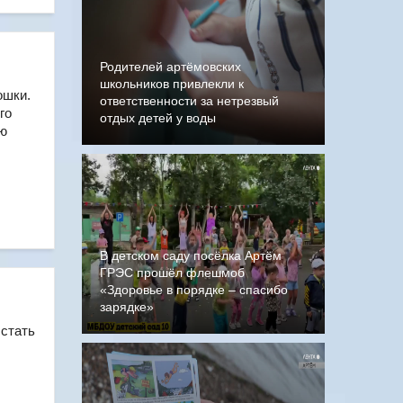
Родителей артёмовских
школьников привлекли к
ошки.
ответственности за нетрезвый
го
отдых детей у воды
ую
В детском саду посёлка Артём
ГРЭС прошёл флешмоб
«Здоровье в порядке – спасибо
зарядке»
 стать