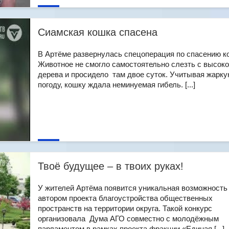
Сиамская кошка спасена
В Артёме развернулась спецоперация по спасению к
Животное не смогло самостоятельно слезть с высоко
дерева и просидело там двое суток. Учитывая жарк
погоду, кошку ждала неминуемая гибель. [...]
Твоё будущее – в твоих руках!
У жителей Артёма появится уникальная возможность
автором проекта благоустройства общественных
пространств на территории округа. Такой конкурс
организовала Дума АГО совместно с молодёжным
парламентом в рамках проекта фракции «Единая [...]