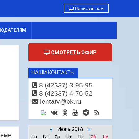
Написать нам
МОДАТЕЛЯМ
СМОТРЕТЬ ЭФИР
НАШИ КОНТАКТЫ
8 (42337) 3-95-95
8 (42337) 4-76-52
lentatv@bk.ru
«
Июль 2018
»
тёме
Пн
Вт
Ср
Чт
Пт
Сб
Вс