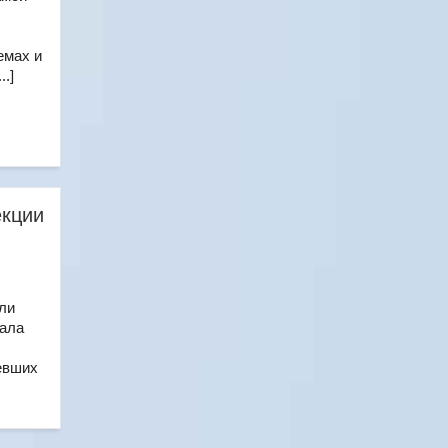
емах и
.]
екции
ли
чала
евших