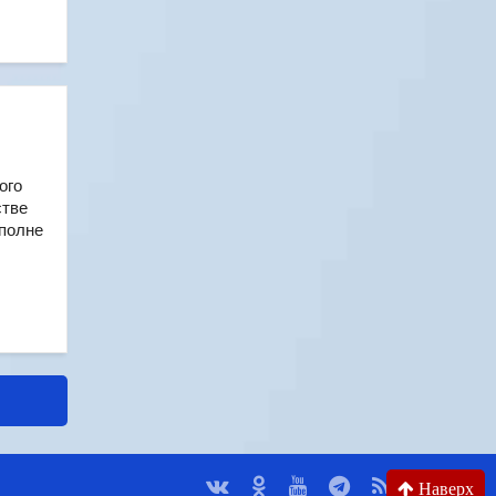
ого
стве
вполне
Наверх