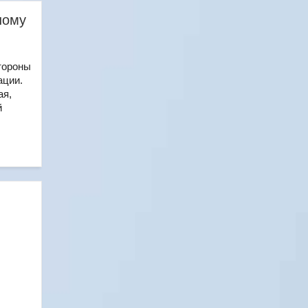
ному
тороны
ации.
ая,
й